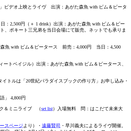
シー」ビデオ上映とライヴ 出演：あがた森魚 with ピム＆ピータ
 当日：2,500円（＋ 1 drink）出演：あがた森魚 with ピム＆ピー
マペット、ポキート三兄弟を当日会場にて販売。ネットでも承りま
魚 with ピム＆ピータース 前売：4,000円 当日：4,500
139スィートベイジル）出演：あがた森魚 with ピム＆ピータース、
。タイトルは「20世紀パラダイスブックの作り方」お申し込み・
 4,800円
トーク＆ミニライブ （
set list
）入場無料 問：はこだて未来大
ースページ
より）・
遠藤賢司
・早川義夫によるライヴ開催。