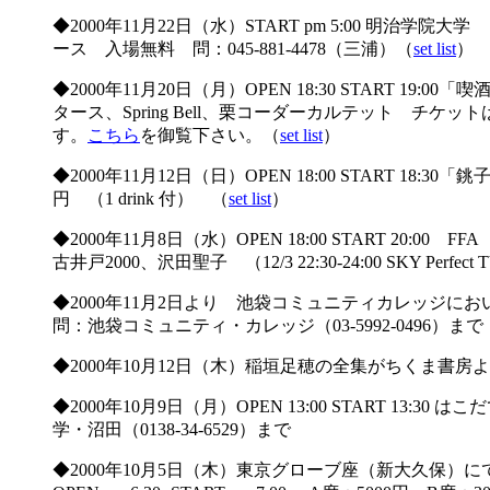
◆2000年11月22日（水）START pm 5:00 明
ース 入場無料 問：045-881-4478（三浦）（
set list
）
◆2000年11月20日（月）OPEN 18:30 START 19:0
タース、Spring Bell、栗コーダーカルテット 
す。
こちら
を御覧下さい。（
set list
）
◆2000年11月12日（日）OPEN 18:00 START 
円 （1 drink 付） （
set list
）
◆2000年11月8日（水）OPEN 18:00 START 
古井戸2000、沢田聖子 （12/3 22:30-24:00 SKY Perf
◆2000年11月2日より 池袋コミュニティカレッジ
問：池袋コミュニティ・カレッジ（03-5992-0496）まで
◆2000年10月12日（木）稲垣足穂の全集がちくま書房
◆2000年10月9日（月）OPEN 13:00 START 
学・沼田（0138-34-6529）まで
◆2000年10月5日（木）東京グローブ座（新大久保）にて