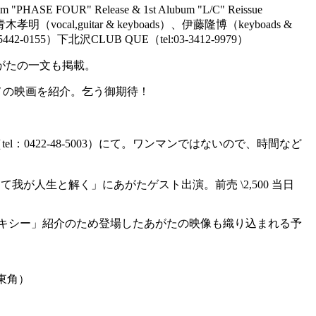
 Release & 1st Alubum "L/C" Reissue
青木孝明（vocal,guitar & keyboads）、伊藤隆博（keyboads &
5）下北沢CLUB QUE（tel:03-3412-9979）
がたの一文も掲載。
メの映画を紹介。乞う御期待！
羅（tel：0422-48-5003）にて。ワンマンではないので、時間など
「無謀とかけて我が人生と解く」にあがたゲスト出演。前売 \2,500 当日
のロキシー」紹介のため登場したあがたの映像も織り込まれる予
北東角）