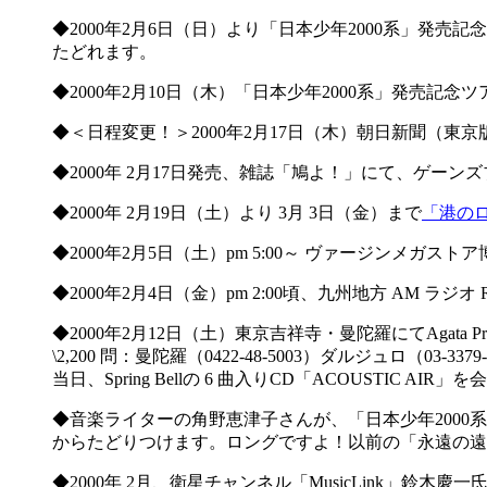
◆2000年2月6日（日）より「日本少年2000系」
たどれます。
◆2000年2月10日（木）「日本少年2000系」発売
◆＜日程変更！＞2000年2月17日（木）朝日新聞（
◆2000年 2月17日発売、雑誌「鳩よ！」にて、ゲー
◆2000年 2月19日（土）より 3月 3日（金）まで
「港の
◆2000年2月5日（土）pm 5:00～ ヴァージンメ
◆2000年2月4日（金）pm 2:00頃、九州地方 AM 
◆2000年2月12日（土）東京吉祥寺・曼陀羅にてAgata Presents
\2,200 問：曼陀羅（0422-48-5003）ダルジュロ（03-3379-
当日、Spring Bellの 6 曲入りCD「ACOUSTIC AIR
◆音楽ライターの角野恵津子さんが、「日本少年2000
からたどりつけます。ロングですよ！以前の「永遠の遠
◆2000年 2月、衛星チャンネル「MusicLink」鈴木慶一