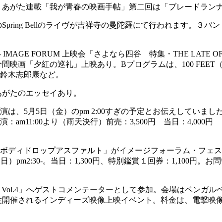
発売。あがた連載「我が青春の映画手帖」第二回は「ブレードラン
のSpring Bellのライヴが吉祥寺の曼陀羅にて行われます
:00- IMAGE FORUM 上映会「さよなら四谷 特集・THE LATE O
た森魚の3分間映画「夕紅の巡礼」上映あり。Bプログラムは、100 
鈴木志郎康など。
にあがたのエッセイあり。
は、5月5日（金）のpm 2:00すぎの予定とお伝えしていま
m11:00より（雨天決行）前売：3,500円 当日：4,000
ボディドロップアスファルト」がイメージフォーラム・フェス
7日（日）pm2:30-。当日：1,300円、特別鑑賞１回券：1,1
 Vol.4」へゲストコメンテーターとして参加。会場はベンガルベイという
度開催されるインディーズ映像上映イベント。料金は、電撃映像夜会