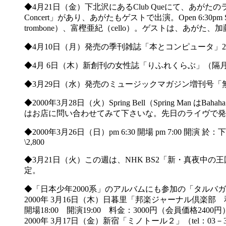
◆4月21日（金）下北沢にあるClub Queにて、あがたのライヴでもお
Concert」があり、あがたもゲストで出演。Open 6:30pm Start 7:
trombone）、富樫亜紀（cello）。ゲストは、あがた、加藤千晶
◆4月10日（月）発売の季刊雑誌「本とコンピュータ」
◆4月 6日（木）新創刊の女性誌「りふれくらぶ」（
◆3月29日（水）発売のミュージックマガジン増刊号
◆2000年3月28日（火）Spring Bell（Spring 
はお店に問い合わせてみて下さいな。先日のライヴで発
◆2000年3月26日（日）pm 6:30 開場 pm 7:00 開演
\2,800
◆3月21日（火）この週は、NHK BS2「新・真夜
定。
◆「日本少年2000系」のアルバムにも参加の「タルバ
2000年 3月16日（木）日暮里「邦楽ジャーナル倶楽部 和音
開場18:00 開演19:00 料金：3000円（会員価格2400円）（
2000年 3月17日（金）新宿「ミノトール２」（tel：03