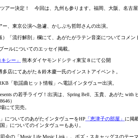
発売記念ツアー決定！ 今回は、九州も参ります。福岡、大阪、名
記念ツアー、東京公演へ急遽、かしぶち哲郎さんの出演。
東京版）「流行解剖」欄にて、あがたがラテン音楽についてコメン
ンズブールについてのエッセイ掲載。
ロキシー」
熊本ダイヤモンドシティ東宝８にて公開
ガストア博多店にてあがた＆鈴木慶一氏のインストアイベント。
ラジオ RKB「歌謡曲ヒット情報」へ電話インタヴュー出演。
 の若手ライヴ！出演は、Spring Bell、玉貴、あがた with ピム＆ピータース
8646）
」を会場にて完売。
系」についてのあがたインタヴューをHP
「恵津子の部屋」
に掲
国」についてのインタヴューもあり。
氏司会の「Music Life Music Link」。ボズ・スキャッグ