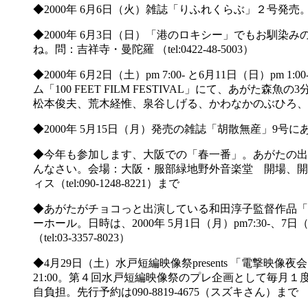
◆2000年 6月6日（火）雑誌「りふれくらぶ」２号
◆2000年 6月3日（日）「港のロキシー」でもお馴染み
ね。問：吉祥寺・曼陀羅 （tel:0422-48-5003）
◆2000年 6月2日（土）pm 7:00- と6月11日（日）pm 1
ム「100 FEET FILM FESTIVAL」にて、あが
松本俊夫、荒木経惟、泉谷しげる、かわなかのぶひろ、
◆2000年 5月15日（月）発売の雑誌「胡散無産」9号
◆今年も参加します、大阪での「春一番」。あがたの出演
んなさい。会場：大阪・服部緑地野外音楽堂 開場、開演：a
ィス（tel:090-1248-8221）まで
◆あがたがチョコっと出演している和田淳子監督作品「
ーホール。日時は、2000年 5月1日（月）pm7:30-、
（tel:03-3357-8023）
◆4月29日（土）水戸短編映像祭presents 「電撃映像夜会
21:00。第４回水戸短編映像祭のプレ企画として毎月１
自負担。先行予約は090-8819-4675（スズキさん）まで