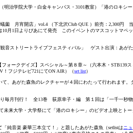
治学院大学 （明治学院大学・白金キャンパス・3101教室）「港のロキ
0「喫酒蟻薗 月宵開店」vol.4 （下北沢Club QUE ）前売：2,300円
チケットは10月1日よりぴあにて発売 このイベントのマスコット
18:30「銚子観音ストリートライブフェスティバル」 ゲスト出演：あがた森
20:00 FFA【フォークデイズ】スペシャル～第８章～（六本木・STB
ect TV！フジテレビ721にてON AIR）（
set list
）
において、あがた森魚のレクチャーが４回にわたって行われます
より毎月刊行！ 全13巻 荻原幸子・編 第１回は「一千一秒物語」
13:30 はこだて未来大学・大学祭にて「港のロキシー」のビデオ上映と
「純音楽 豪華三本立て！」と題したあがた森魚（setlistは
ニュ