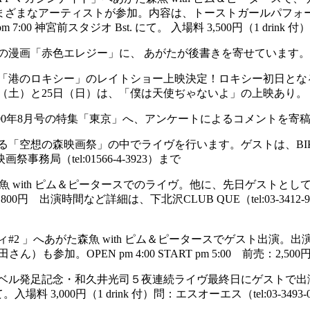
れたさまざまなアーティストが参加。内容は、トーストガールパフォ
神宮前スタジオ Bst. にて。 入場料 3,500円（1 drink 付）問：@
んの漫画「赤色エレジー」に、 あがたが後書きを寄せています。
にて「港のロキシー」のレイトショー上映決定！ロキシー初日となる
年 6月24日（土）と25日（日）は、「僕は天使ぢゃないよ」の上映あり。
 2000年8月号の特集「東京」へ、アンケートによるコメントを寄
想の森映画祭」の中でライヴを行います。ゲストは、BIKKE（from T
事務局（tel:01566-4-3923）まで
あがた森魚 with ピム＆ピータースでのライヴ。他に、先日ゲス
円 当日：2,800円 出演時間など詳細は、下北沢CLUB QUE（tel:0
リィ#2 」へあがた森魚 with ピム＆ピータースでゲスト出
PEN pm 4:00 START pm 5:00 前売：2,500円 当日：2,
発足記念・和久井光司５夜連続ライヴ最終日にゲストで出演。START p
入場料 3,000円（1 drink 付）問：エスオーエス（tel:03-3493-