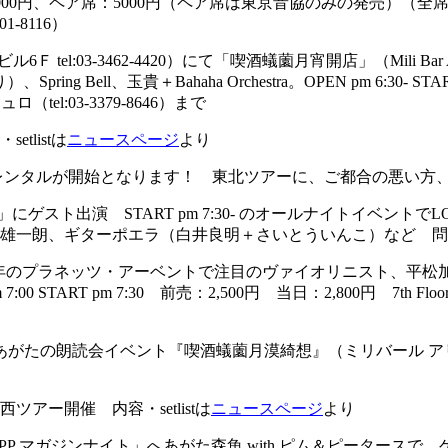
5000円、B席：3000円、ペア席：5000円（ペア席は東京音協のみ
-8116）
Tのビル6Ｆ tel:03-3462-4420）にて「喫酒蟻薗月宵開店」（Mili
）、Spring Bell、玉貴＋Bahaha Orchestra。OPEN pm 6:30- S
el:03-3379-8646）まで
listは
ニュースページ
より
デオレンタルが開始となります！ 東北ツアーに、ご都合の悪い方
ト出演 START pm 7:30- のオールナイトイベントでLOFT P
ターポエラ（白井良明＋さいとういんこ）など 問：LOFT PLUS
ヴや昨年のプラネッツ・アーベントで注目のヴァイオリニスト、平
m 7:00 START pm 7:30 前売：2,500円 当日：2,800円 7th Flo
omにてあがたの朗読会イベント『喫酒蟻薗月漠綺想』（ミリバール ア
ー開催 内容・setlistは
ニュースページ
より
A PPP マガジンナイト」へあがた森魚 with ピム＆ピータースで