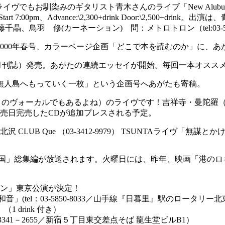
馴染みのギタリスト青木さんのライブ「New Alubum "PHASE FOUR"
00pm、Advance:\2,300+drink Door:\2,500+drink。出演は、
、鳥羽 修(カーネーション) 問：メトロトロン（tel:03-5442-015
2000年春号、カラーページ企画「どこで本を読むのか」に、あ
隔月刊誌）発売。あがたの連続エッセイが開始。毎回一本オスス
「無人島へもっていく一枚」という企画号へあがたも寄稿。
Man はBahaha のヴォーカルでもあるよね）のライヴです！吉祥寺・曼陀
売日完売したCDが追加プレスされる予定。
 於：下北沢 CLUB Que （03-3412-9979） TSUNTAライヴ
中の王国」総集編が放送されます。火曜日には、昨年、映画「港
ガン」東京公演が決定！
」(tel：03-5850-8033／山手線『日暮里』駅のロータリー
1 drink 付き）
－3341－2655／新宿５丁目東交差点そば 龍生堂ビルB1）