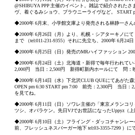
@SHIBUYA PPP 主催のイベント。雑誌で紹介さ
ヴ、着ぐるみショウ、ブラウニーライヴなど。 START pm 7:00 
◆2000年 6月末、小学館文庫より発売される林静一さ
◆2000年 6月26日（月）より、札幌・シアターキノ
まで （tel:011-231-9355）それに先立ち、2000
◆2000年 6月25日（日）発売のMRハイファッション
◆2000年 6月24日（土）北海道・新得で毎年行われている「空
2,000円 当日：2,500円 新得町新内ホールにて 問：映画祭
◆2000年 6月14日（水）下北沢CLUB QUEにて
OPEN pm 6:30 START pm 7:00 前売：2,300
を見てね。
◆2000年 6月11日（日）ソワレ主催の「東京メランコ
ツシ、オバラケン。先日VJでお世話になったUppyz（上田さん）も参加。O
◆2000年 6月10日（土）フライング・ダッコチャンレーベル
前、フレッシュネスバーガー地下 tel:03-3355-7299 ）にて。