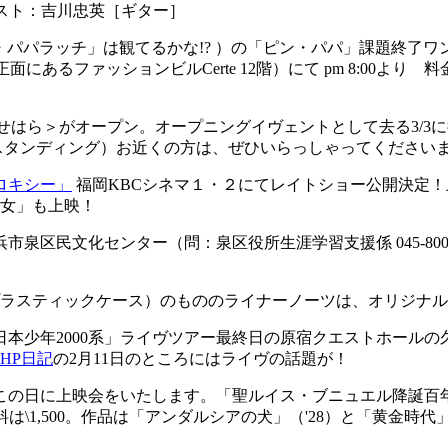
付き）ゲスト：吉川忠英［ギター］
（TV「ピンク・パパラッチ」は観てるかな!? ）の「ピン・パパ」課題終了
面にあるファッションビルCerte 12階）にて pm 8:00より 料金
いせはら＞がオープン。オープニングイヴェントとして去る3/
オールスタンディング）お近くの方は、ぜひいらっしゃってくださいまし。問：
ロキシー」
福岡KBCシネマ１・２にてレイトショー公開決定！上
少女」も上映！
 開演 於：横浜市泉区民文化センター（問：泉区役所生涯学習支援係 04
（プラスティックケース）のもののライナーノーツは、オリジナ
日本少年2000系」ライヴツアー最終日の原宿クエストホール
HP日記
の2月11日のところにはライヴの話題が！
この日に上映会をいたします。「聖ルイス・ブニュエル降誕百年宵～20
て。入場料は\1,500。作品は「アンダルシアの犬」（'28）と「黄