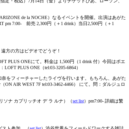
の発売）（全席指定・税込）7月14日（金）よりチケットぴあ、ローソン、
 Bar ARIZONE de la NOCHE）なるイベントを開催。出演はあがた
TART pm 7:00- 前売 2,300円（＋1 drink）当日2,500円（＋1
、遠方の方はビデオでどうぞ！
LUS ONEにて。料金は 1,500円（1 drink 付）今回はポエ
 ONE（tel:03-3205-6864）
松加奈をフィーチャーしたライヴを行います。もちろん、あがた
or（ON AIR WEST 7F tel:03-3462-4466） にて。問：ダルジュロ
リソナ カプリッチオ デ ラ ルナ）（
set list
）pm7:00- 詳細は繁
、ゲスト参加。（
set list
）渋谷世界をフィールドワークする雑誌