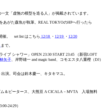
への一文「虚無の模型を造る人」が掲載されています。
がた森魚が執筆。REAL TOKYOのHPへ行ったら
set list はこちら
12/18
・
12/19
・
12/20
ら
まで。
ワー」OPEN 23:30 START 23:45 （新宿LOFT
林矢子
、岸野雄一 and magic band、コモエスタ八重樫（DJ）
l」にゲスト出演。司会は鈴木慶一、キタキマユ。
h ピム＆ピータース、大熊亘 A CICALA－MVTA 入場無料
0-24:29）