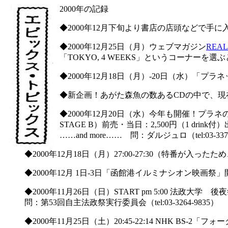
2000年の記録
◆2000年12月下旬より書店の店頭などで
◆2000年12月25日（月）ウェブマガジン
REAL
「TOKYO, 4 WEEKS」というコーナーを
◆2000年12月18日（月）-20日（水）「プラ
◆新企画！あがた森魚の数あるCDの中で、現
◆2000年12月20日（水）今年も開催！プラネの後
STAGE B）前売・当日：2,500円（1 drink付）
……and more…… 問：ダルジュロ（tel:03-3379-
◆2000年12月18日（月）27:00-27:30（特番が入っ
◆2000年12月 1日-3日「函館港イルミナシオン映画
◆2000年11月26日（日）START pm 5:00 法政
問：第53回自主法政祭実行委員会（tel:03-3264-9835）
◆2000年11月25日（土）20:45-22:14 NHK BS-2「