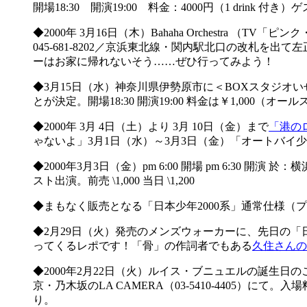
開場18:30 開演19:00 料金：4000円（1 drink 
◆2000年 3月16日（木）Bahaha Orchestra 
045-681-8202／京浜東北線・関内駅北口の改札を出て左正
ーはお家に帰れないそう……ぜひ行ってみよう！
◆3月15日（水）神奈川県伊勢原市に＜BOXスタジオ
とが決定。開場18:30 開演19:00 料金は￥1,000（
◆2000年 3月 4日（土）より 3月 10日（金）まで
「港の
ゃないよ」3月1日（水）～3月3日（金）「オートバイ
◆2000年3月3日（金）pm 6:00 開場 pm 6:30
スト出演。前売 \1,000 当日 \1,200
◆まもなく販売となる「日本少年2000系」通常仕様
◆2月29日（火）発売のメンズウォーカーに、先日の「
ってくるレポです！「骨」の作詞者でもある
久住さんの
◆2000年2月22日（火）ルイス・ブニュエルの誕生日の
京・乃木坂のLA CAMERA（03-5410-4405）に
り。