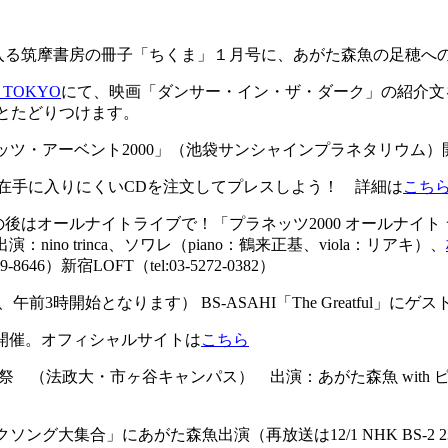
手に入る筑摩書房の冊子「ちくま」１月号に、あがた森魚の足穂
 TOKYO
にて、映画「ダンサー・イン・ザ・ダーク」の紹介文をあ
選ぶとたどりつけます。
ネッツ・アーベント2000」（池袋サンシャインプラネタリウム）開催。 
在手に入りにくいCDを注文してプレスしよう！ 詳細は
こち
はオールナイトライブで！「プラネッツ2000 オールナイト ライブ シャ
出演：nino trinca、ソワレ（piano：鶴来正基、viola：リアキ）、
8646）新宿LOFT（tel:03-5272-0382）
たため、午前3時開始となります） BS-ASAHI「The Greatfu
祭」開催。オフィシャルサイトは
こちら
大学 後夜祭 （法政大・市ヶ谷キャンパス） 出演：あがた森魚 wit
フォークソング大集合」にあがた森魚出演（再放送は12/1 NHK BS-2 23:0