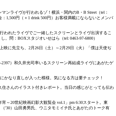
ワンマンライヴが行われるゾ！横浜・関内のB・B Street（tel：
：1,500円（＋1 drink 500円）お客様満載にならないとメンバ
3に行われたライヴでご一緒したスクリーンとライヴ出演するこ
BOXスタジオいせはら（tel: 0463-97-6800）
映に先立ち、2月26日（土）～2月29日（火）「僕は天使ぢ
5-800-2397）和久井光司率いるスクリーン再結成ライヴにあがたゲ
ルにかなり直しが入った模様。気になる方は要チェック！
の久住さんのイラスト付きレポート。当日の感じがとっても伝わ
世紀映画幻影大観覧会 vol.1」pm 6:30スタート。東
金時代」（'30）山田勇男氏、ウニタモミイチ氏とあがたのトーク有