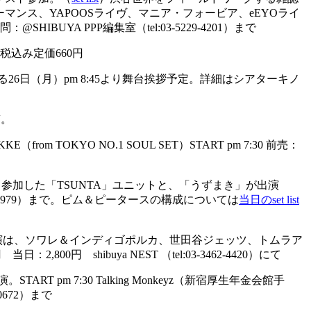
ーマンス、YAPOOSライヴ、マニア・フォービア、eEYOライ
SHIBUYA PPP編集室（tel:03-5229-4201）まで
税込み定価660円
26日（月）pm 8:45より舞台挨拶予定。詳細はシアターキノ
稿。
OKYO NO.1 SOUL SET）START pm 7:30 前売：
トとして参加した「TSUNTA」ユニットと、「うずまき」が出演
3-3412-9979）まで。ピム＆ピータースの構成については
当日のset list
演。出演は、ソワレ＆インディゴポルカ、世田谷ジェッツ、トムラア
800円 shibuya NEST （tel:03-3462-4420）にて
m 7:30 Talking Monkeyz（新宿厚生年金会館手
0672）まで