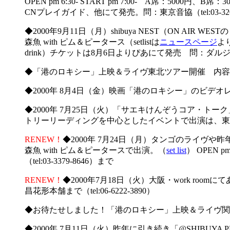
OPEN pm 6:30- START pm 7:00- A席：
CNプレイガイド、他にて発売。問：東京音協（tel:03-3201
◆2000年9月11日（月）shibuya NEST（ON AIR WES
森魚 with ピム＆ピータース（setlistは
ニュースページ
より
drink）チケットは8月6日よりぴあにて発売 問：ダルジュロ（t
◆「港のロキシー」上映＆ライヴ東北ツアー開催 内容・set
◆2000年 8月4日（金）映画「港のロキシー」のビ
◆2000年 7月25日（火）「サエキけんぞうコア・トーク」にゲス
トリーリーディングを中心としたイベントで出演は、東雄一朗、ギ
RENEW！
◆2000年 7月24日（月）タンゴのライ
森魚 with ピム＆ピータースで出演。（
set list
） OPEN p
（tel:03-3379-8646）まで
RENEW！
◆2000年7月18日（火）大阪・work ro
昌花形本舗まで（tel:06-6222-3890）
◆お待たせしました！「港のロキシー」上映＆ライヴ関西ツア
◆2000年 7月11日（火）昨年に引き続き「@SHIBUY