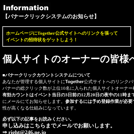
【バナークリックシステムのお知らせ】
ホームページにTogether公式サイトへのリンクを張って
イベントの招待状をゲットしよう！
個人サイトのオーナーの皆様
■バナークリックカウントシステムについて
あなたが管理する個人サイトに
Together
公式サイトへのリンクバ
バナーの総クリック数が上位10名に入られた個人サイトオーナー
有効カウントはイベント当日の3日前の12月20日の夜中の11時ま
にメールにてお知らせします。
参加するには予め登録作業が必要
性が高くなる仕組みになっています。
必ず以下の記事をお読みください。
申し込みはこちらまでメールでお願いします。
⇒
right@246.ne.jp