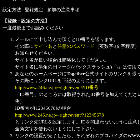
設定方法
|
登録規定
|
参加の注意事項
【登録・設定の方法】
一度最後までお読みください。
メールにて申し込んで頂くとID番号を送ります。
その際に
サイト名
と
任意のパスワード
（英数字8文字程度）
お知らせください。
サイト名が長い場合は簡略化してください。
サイト名に半角の円マーク(バックスラッシュ)「\」は使用
あなたのホームページに
Together
公式サイトのリンクを張
その際にリンクURLを下記のようにします。
http://www.246.ne.jp/~right/event/?ID番号
「ID番号」のところには取得されたID番号を加えてくださ
例）
ID番号が[12345678]の場合
http://www.246.ne.jp/~right/event/?12345678
とリンク先URLを設定します。IDを間違わないように注意
全角文字を使わないようにして下さい。
リンクの設置が完了したら、それぞれのプロバイダのWW