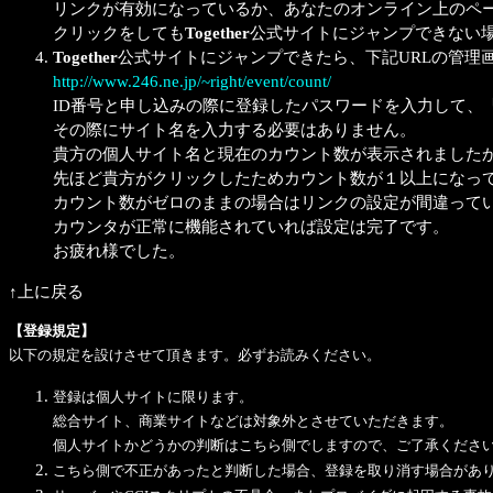
リンクが有効になっているか、あなたのオンライン上のペ
クリックをしても
Together
公式サイトにジャンプできない場
Together
公式サイトにジャンプできたら、下記URLの管理
http://www.246.ne.jp/~right/event/count/
ID番号と申し込みの際に登録したパスワードを入力して、
その際にサイト名を入力する必要はありません。
貴方の個人サイト名と現在のカウント数が表示されました
先ほど貴方がクリックしたためカウント数が１以上になっ
カウント数がゼロのままの場合はリンクの設定が間違って
カウンタが正常に機能されていれば設定は完了です。
お疲れ様でした。
↑上に戻る
【登録規定】
以下の規定を設けさせて頂きます。必ずお読みください。
登録は個人サイトに限ります。
総合サイト、商業サイトなどは対象外とさせていただきます。
個人サイトかどうかの判断はこちら側でしますので、ご了承くださ
こちら側で不正があったと判断した場合、登録を取り消す場合があ