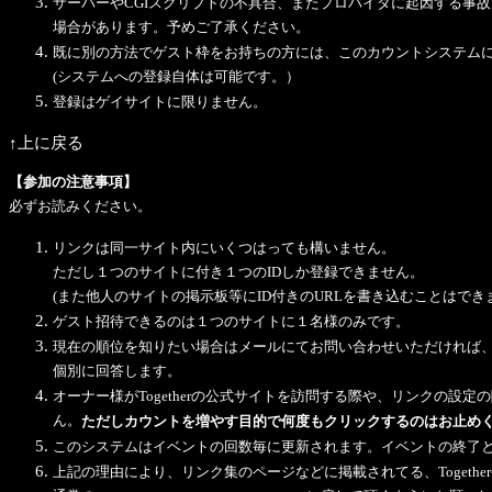
サーバーやCGIスクリプトの不具合、またプロバイダに起因する事
場合があります。予めご了承ください。
既に別の方法でゲスト枠をお持ちの方には、このカウントシステム
(システムへの登録自体は可能です。）
登録はゲイサイトに限りません。
↑上に戻る
【参加の注意事項】
必ずお読みください。
リンクは同一サイト内にいくつはっても構いません。
ただし１つのサイトに付き１つのIDしか登録できません。
(また他人のサイトの掲示板等にID付きのURLを書き込むことはでき
ゲスト招待できるのは１つのサイトに１名様のみです。
現在の順位を知りたい場合はメールにてお問い合わせいただければ
個別に回答します。
オーナー様がTogetherの公式サイトを訪問する際や、リンクの設
ん。
ただしカウントを増やす目的で何度もクリックするのはお止め
このシステムはイベントの回数毎に更新されます。イベントの終了
上記の理由により、リンク集のページなどに掲載されてる、Togeth