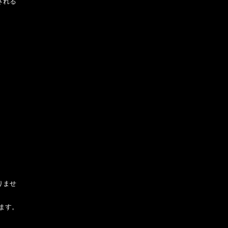
される
りませ
ます。