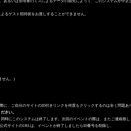
故、あるいは管理者のミスによるデータの損失によって、このシステムが中止
によるゲスト招待状をお渡しすることができません。
ません。)
、
定の際に、ご自分のサイトのID付きリンクを何度もクリックするのは全く問題あ
ください。
と同時にこのシステムは終了します。次回のイベントの際は、またご連絡致し
er公式サイトのURLは、イベントが終了しましたらID番号を削除し、